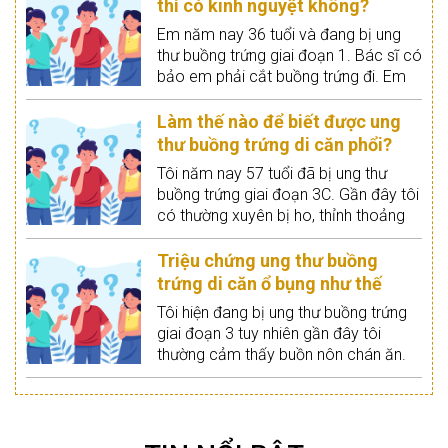
thì có kinh nguyệt không?
Em năm nay 36 tuổi và đang bị ung
thư buồng trứng giai đoạn 1. Bác sĩ có
bảo em phải cắt buồng trứng đi. Em
đang băn khoăn lo lắng, nếu em cắt
buồng trứng đi thì sau này em còn có
Làm thế nào để biết được ung
kinh nguyệt hay mang thai không?
thư buồng trứng di căn phổi?
Tôi năm nay 57 tuổi đã bị ung thư
buồng trứng giai đoạn 3C. Gần đây tôi
có thường xuyên bị ho, thỉnh thoảng
cảm thấy khó thở. Tôi nghĩ có thể
mình bị ung thư buồng trứng di căn
Triệu chứng ung thư buồng
phổi tuy nhiên không chắc lắm. Vậy
trứng di căn ổ bụng như thế
làm sao để biết tôi bị gì và tôi phải
nào?
Tôi hiện đang bị ung thư buồng trứng
làm gì nếu bị di căn phổi.
giai đoạn 3 tuy nhiên gần đây tôi
thường cảm thấy buồn nôn chán ăn.
Có người bảo có thể ung thư buồng
trứng của tôi đã di căn sang ổ bụng.
Ung thư buồng trứng có nguy
Với triệu chứng như tôi như vậy thì có
hiểm đến tính mạng không?
phải tôi đã bị di căn sang ổ bụng