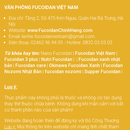
gan giai đoạn cuối. Cho mình hỏi vậy
VĂN PHÒNG FUCOIDAN VIỆT NAM
mẹ mình có cơ hội chữa khỏi bệnh
không và điều trị như thế nào?
Ung thư tụy di căn gan chữa như
Địa chỉ: Tầng 2, Số 475 Kim Ngưu, Quận Hai Bà Trưng, Hà
thế nào, tiên lượng sống được
Nội
Website:
www.FucoidanChinhHang.com
bao lâu?
Tôi hiện nay đang bị ung thư tụy di căn
Email: lienhe.fucoidanvietnam@gmail.com
gan ở giai đoạn cuối. Gần đây bác sĩ
Điện thoại: 02462.96.94.95 - Hotline: 0832.03.03.03
có chẩn đoán rằng ung thư đã di căn
sang gan. Không biết di căn gan nguy
Từ khóa hay tìm:
Nano Fucoidan |
Fucoidan Việt Nam
|
hiểm thế nào và chữa trị ra sao?
Ung thư mật di căn sang gan
Fucoidan 3 plus
|
Nutri Fucoidan
| |
Fucoidan xanh nhật
sống được bao lâu? Chữa trị thế
bản
|
Fucoidan care
|
Okinawa Fucoidan Xanh
|
Fucoidan
nào?
Nozomi Nhật Bản
|
fucoidan nozomi
|
Supper Fucoidan
|
Tôi là Nguyễn Thuỳ Dương, 64 tuổi ở
Nam Định. Tôi vừa được bác sĩ chẩn
đoán là bị ung thư mật di căn sang
Lưu ý:
gan, ung thư giai đoạn cuối. Cho tôi
hỏi tiên lượng của bệnh nhân ung thư
Thực phẩm này không phải là thuốc và không có tác dụng
Làm thế nào để phát hiện ung
mật di căn sang gan như thế nào và
thay thế thuốc chữa bệnh. Không dùng khi mẫn cảm với bất
thư đại tràng di căn sang gan?
điều trị ra sao.
cứ thành phần nào của sản phẩm!
Tôi là Huỳnh Công Dũng, 56 tuổi đã bị
ung thư đại tràng 3 năm. Tôi có được
Website đang hoàn thiện để đăng ký với Bộ Công Thương.
biết ung thư đại tràng thường di căn
Lưu ý:
Mọi thông tin trên website chỉ mang tính chất tham