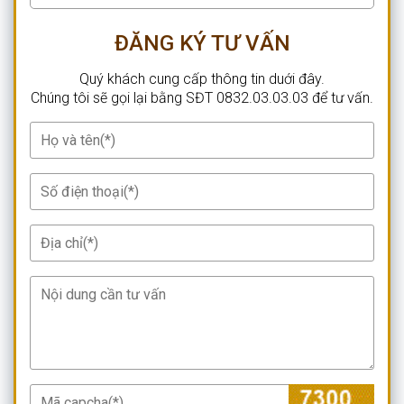
kháng Fucoidan Care. Hộp 60 viên.
Nguyễn Hùng , 090XXXX780, Viên uống tăng cường
ĐĂNG KÝ TƯ VẤN
sức đề kháng Fucoidan Care. Hộp 60 viên.
Quý khách cung cấp thông tin duới đây.
Hoàng Mạnh Cường , 090XXXX124, Liệu trình 5 hộp
Chúng tôi sẽ gọi lại bằng SĐT 0832.03.03.03 để tư vấn.
Fucoidan Care (tặng 2 hộp). Mỗi hộp 60 viên.