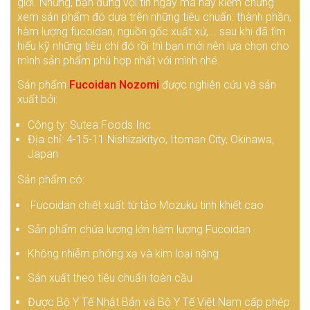
giới. Nhưng, bạn đừng vội tin ngay mà hãy kiểm chứng
xem sản phẩm đó dựa trên những tiêu chuẩn: thành phần,
hàm lượng fucoidan, nguồn gốc xuất xứ,... sau khi đã tìm
hiểu kỹ những tiêu chí đó rồi thì bạn mới nên lựa chọn cho
mình sản phẩm phù hợp nhất với mình nhé.
Sản phẩm
Fucoidan Nozomi
được nghiên cứu và sản
xuất bởi:
Công ty: Sutea Foods Inc
Địa chỉ: 4-15-11 Nishizakityo, Itoman City, Okinawa,
Japan
Sản phẩm có:
Fucoidan chiết xuất từ tảo Mozuku tinh khiết cao
Sản phẩm chứa lượng lớn hàm lượng Fucoidan
Không nhiễm phóng xạ và kim loại nặng
Sản xuất theo tiêu chuẩn toàn cầu
Được Bộ Y Tế Nhật Bản và Bộ Y Tế Việt Nam cấp phép