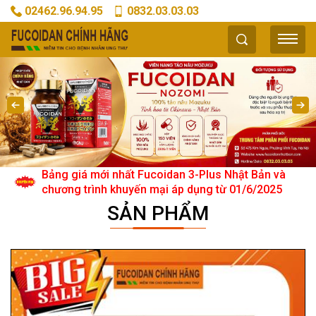
02462.96.94.95
0832.03.03.03
Bảng giá mới nhất Fucoidan 3-Plus Nhật Bản và
chương trình khuyến mại áp dụng từ 01/6/2025
SẢN PHẨM