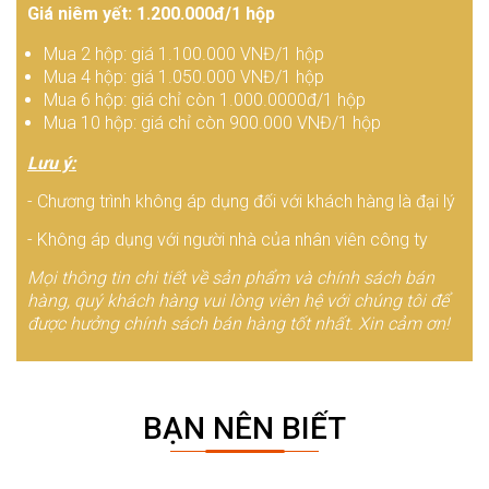
Giá niêm yết: 1.200.000đ/1 hộp
Mua 2 hộp: giá 1.100.000 VNĐ/1 hộp
Mua 4 hộp: giá 1.050.000 VNĐ/1 hộp
Mua 6 hộp: giá chỉ còn 1.000.0000đ/1 hộp
Mua 10 hộp: giá chỉ còn 900.000 VNĐ/1 hộp
Lưu ý:
- Chương trình không áp dụng đối với khách hàng là đại lý
- Không áp dụng với người nhà của nhân viên công ty
Mọi thông tin chi tiết về sản phẩm và chính sách bán
hàng, quý khách hàng vui lòng viên hệ với chúng tôi để
được hưởng chính sách bán hàng tốt nhất. Xin cảm ơn!
BẠN NÊN BIẾT