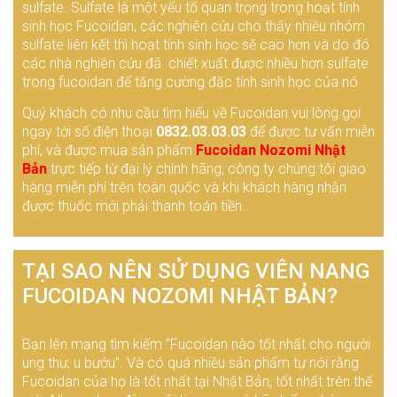
sulfate. Sulfate là một yếu tố quan trọng trong hoạt tính
sinh học Fucoidan, các nghiên cứu cho thấy nhiều nhóm
sulfate liên kết thì hoạt tính sinh học sẽ cao hơn và do đó
các nhà nghiên cứu đã chiết xuất được nhiều hơn sulfate
trong fucoidan để tăng cường đặc tính sinh học của nó
Quý khách có nhu cầu tìm hiểu về Fucoidan vui lòng gọi
ngay tới số điện thoại
0832.03.03.03
để được tư vấn miễn
phí, và được mua sản phẩm
Fucoidan Nozomi Nhật
Bản
trực tiếp từ đại lý chính hãng, công ty chúng tôi giao
hàng miễn phí trên toàn quốc và khi khách hàng nhận
được thuốc mới phải thanh toán tiền.
TẠI SAO NÊN SỬ DỤNG VIÊN NANG
FUCOIDAN NOZOMI NHẬT BẢN?
Bạn lên mạng tìm kiếm “Fucoidan nào tốt nhất cho người
ung thư, u bướu”. Và có quá nhiều sản phẩm tự nói rằng
Fucoidan của họ là tốt nhất tại Nhật Bản, tốt nhất trên thế