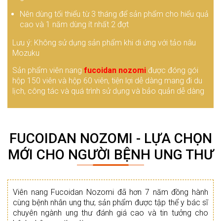
Nên dùng tối thiểu từ 3 tháng để sản phẩm cho hiểu quả
cao và 1 năm dùng ít nhất 2 đợt
Lưu ý: Không sử dụng sản phẩm khi di ứng với tảo nâu
Mozuku
Sản phẩm viên nang
fucoidan nozomi
được đóng gói
hộp 150 viên và hộp 60 viên, tiện lợi dễ dàng mang đi du
lịch, công tác và quá trình sử dụng và bảo quản dễ dàng
FUCOIDAN NOZOMI - LỰA CHỌN
MỚI CHO NGƯỜI BỆNH UNG THƯ
Viên nang Fucoidan Nozomi đã hơn 7 năm đồng hành
cùng bệnh nhân ung thư, sản phẩm được tập thể y bác sĩ
chuyên ngành ung thư đánh giá cao và tin tưởng cho