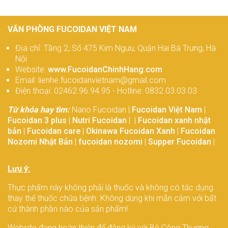
VĂN PHÒNG FUCOIDAN VIỆT NAM
Địa chỉ: Tầng 2, Số 475 Kim Ngưu, Quận Hai Bà Trưng, Hà
Nội
Website:
www.FucoidanChinhHang.com
Email: lienhe.fucoidanvietnam@gmail.com
Điện thoại: 02462.96.94.95 - Hotline: 0832.03.03.03
Từ khóa hay tìm:
Nano Fucoidan |
Fucoidan Việt Nam
|
Fucoidan 3 plus
|
Nutri Fucoidan
| |
Fucoidan xanh nhật
bản
|
Fucoidan care
|
Okinawa Fucoidan Xanh
|
Fucoidan
Nozomi Nhật Bản
|
fucoidan nozomi
|
Supper Fucoidan
|
Lưu ý:
Thực phẩm này không phải là thuốc và không có tác dụng
thay thế thuốc chữa bệnh. Không dùng khi mẫn cảm với bất
cứ thành phần nào của sản phẩm!
Website đang hoàn thiện để đăng ký với Bộ Công Thương.