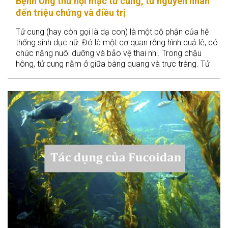
Bệnh Ung thư nội mạc tử cung, từ nguyên nhân
đến triệu chứng và điều trị
Tử cung (hay còn gọi là dạ con) là một bộ phận của hệ
thống sinh dục nữ. Đó là một cơ quan rỗng hình quả lê, có
chức năng nuôi dưỡng và bảo vệ thai nhi. Trong chậu
hông, tử cung nằm ở giữa bàng quang và trực tràng. Tử
cung có 3 phần: cổ tử cung hình trụ hẹp nằm ở phía dưới
tiếp giáp với âm đạo, thân tử cung hình nón nằm ở giữa và
đáy tử cung có hình vòm nằm ở phía trên. Hai bên đáy tử
cung có 2 vòi trứng là con đường thông thương giữa 2
buồng trứng với tử cung.