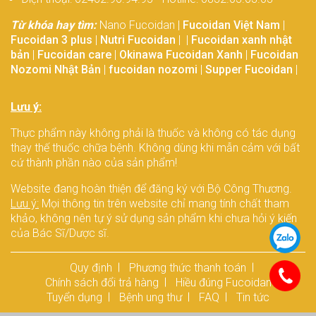
Từ khóa hay tìm:
Nano Fucoidan |
Fucoidan Việt Nam
|
Fucoidan 3 plus
|
Nutri Fucoidan
| |
Fucoidan xanh nhật
bản
|
Fucoidan care
|
Okinawa Fucoidan Xanh
|
Fucoidan
Nozomi Nhật Bản
|
fucoidan nozomi
|
Supper Fucoidan
|
Lưu ý:
Thực phẩm này không phải là thuốc và không có tác dụng
thay thế thuốc chữa bệnh. Không dùng khi mẫn cảm với bất
cứ thành phần nào của sản phẩm!
Website đang hoàn thiện để đăng ký với Bộ Công Thương.
Lưu ý:
Mọi thông tin trên website chỉ mang tính chất tham
khảo, không nên tự ý sử dụng sản phẩm khi chưa hỏi ý kiến
của Bác Sĩ/Dược sĩ.
Quy định
Phương thức thanh toán
Chính sách đổi trả hàng
Hiều đúng Fucoidan
Tuyển dụng
Bệnh ung thư
FAQ
Tin tức