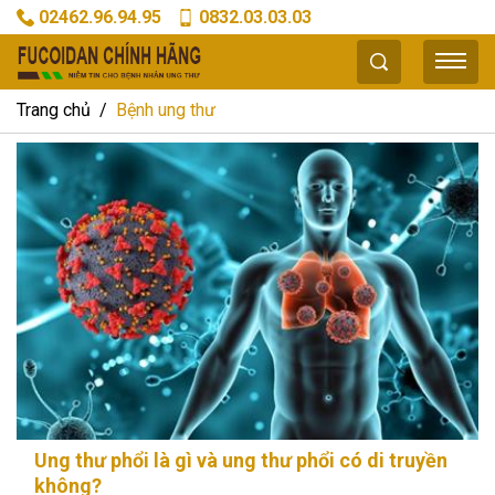
02462.96.94.95
0832.03.03.03
Trang chủ
Bệnh ung thư
Ung thư phổi là gì và ung thư phổi có di truyền
không?