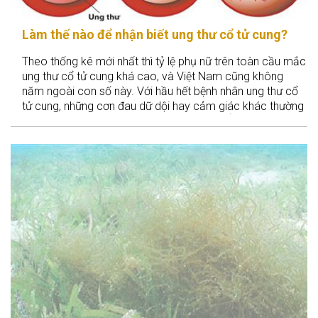
Làm thế nào để nhận biết ung thư cổ tử cung?
Theo thống kê mới nhất thì tỷ lệ phụ nữ trên toàn cầu mắc
ung thư cổ tử cung khá cao, và Việt Nam cũng không
năm ngoài con số này. Với hầu hết bệnh nhân ung thư cổ
tử cung, những cơn đau dữ dội hay cảm giác khác thường
không phải là dấu hiệu đầu tiên của bệnh. Ở giai đoạn đầu
của căn bệnh này, hầu như không có triệu chứng. Vậy làm
thế nào để phát hiện mình bị ung thư cổ tử cung sớm để
có liệu pháp điều trị thích hợp? Hãy cùng chúng tôi tìm
hiểu về vấn đề này nhé