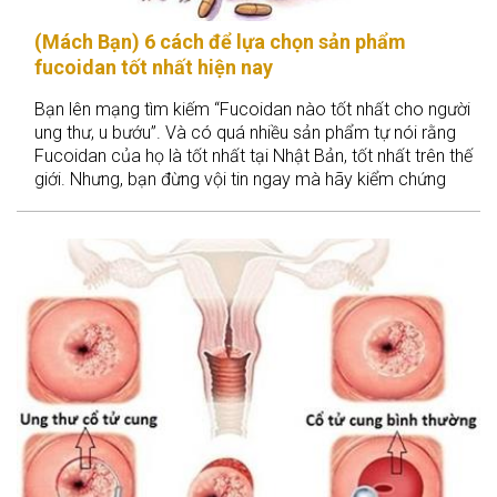
(Mách Bạn) 6 cách để lựa chọn sản phẩm
fucoidan tốt nhất hiện nay
Bạn lên mạng tìm kiếm “Fucoidan nào tốt nhất cho người
ung thư, u bướu”. Và có quá nhiều sản phẩm tự nói rằng
Fucoidan của họ là tốt nhất tại Nhật Bản, tốt nhất trên thế
giới. Nhưng, bạn đừng vội tin ngay mà hãy kiểm chứng
xem sản phẩm đó dựa trên những tiêu chuẩn: thành phần,
hàm lượng fucoidan, nguồn gốc xuất xứ,... sau khi đã tìm
hiểu kỹ những tiêu chí đó rồi thì bạn mới nên lựa chọn cho
mình sản phẩm phù hợp nhất với mình nhé