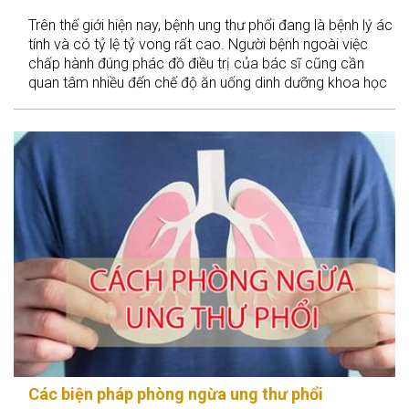
Trên thế giới hiện nay, bệnh ung thư phổi đang là bệnh lý ác
tính và có tỷ lệ tỷ vong rất cao. Người bệnh ngoài việc
chấp hành đúng phác đồ điều trị của bác sĩ cũng cần
quan tâm nhiều đến chế độ ăn uống dinh dưỡng khoa học
để nâng cao sức đề kháng và nâng cao thể trạng ngăn
cản các khối u ác tính. Bài viết dưới đây sẽ đưa ra một số
lời khuyên cho người bệnh ung thư phổi cần ăn gì để cải
thiện triệu chứng của bệnh.
Các biện pháp phòng ngừa ung thư phổi