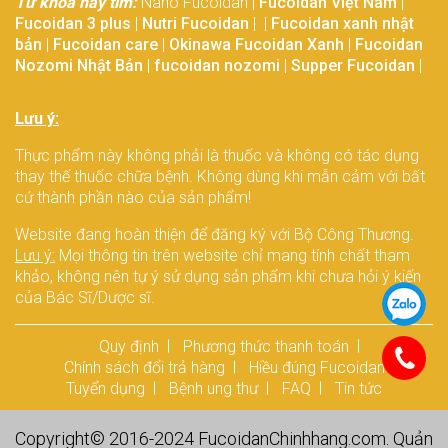
Từ khóa hay tìm:
Nano Fucoidan |
Fucoidan Việt Nam
|
Fucoidan 3 plus
|
Nutri Fucoidan
| |
Fucoidan xanh nhật
bản
|
Fucoidan care
|
Okinawa Fucoidan Xanh
|
Fucoidan
Nozomi Nhật Bản
|
fucoidan nozomi
|
Supper Fucoidan
|
Lưu ý:
Thực phẩm này không phải là thuốc và không có tác dụng
thay thế thuốc chữa bệnh. Không dùng khi mẫn cảm với bất
cứ thành phần nào của sản phẩm!
Website đang hoàn thiện để đăng ký với Bộ Công Thương.
Lưu ý:
Mọi thông tin trên website chỉ mang tính chất tham
khảo, không nên tự ý sử dụng sản phẩm khi chưa hỏi ý kiến
của Bác Sĩ/Dược sĩ.
Quy định
Phương thức thanh toán
Chính sách đổi trả hàng
Hiều đúng Fucoidan
Tuyển dụng
Bệnh ung thư
FAQ
Tin tức
Copyright© 2016-2024
FucoidanChinhhang.com
. Quản