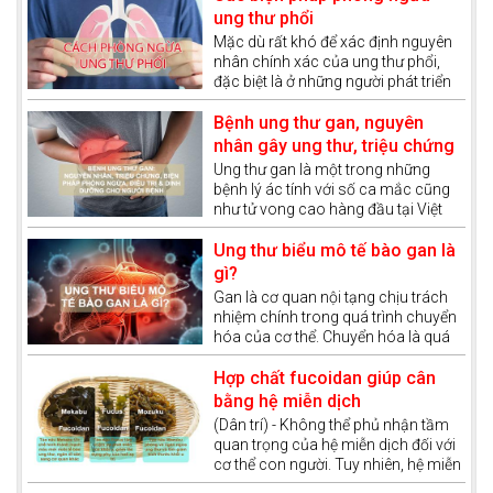
ung thư phổi
Mặc dù rất khó để xác định nguyên
nhân chính xác của ung thư phổi,
đặc biệt là ở những người phát triển
ung thư phổi mà không có bất kỳ
yếu tố nguy cơ nào được biết đến.
Bệnh ung thư gan, nguyên
Tuy nhiên, có một số yếu tố liên
nhân gây ung thư, triệu chứng
quan đến lối sống làm tăng nguy cơ
và phương pháp điều trị ung
Ung thư gan là một trong những
phát triển ung thư phổi và trên cơ sở
bệnh lý ác tính với số ca mắc cũng
thư gan
đó, chúng ta sẽ có cách phòng
như tử vong cao hàng đầu tại Việt
ngừa căn bệnh này.
Nam. Bệnh đang có xu hướng ngày
càng trẻ hóa, đe dọa tính mạng của
Ung thư biểu mô tế bào gan là
hàng triệu người nếu không được
gì?
phát hiện sớm và có phác đồ điều trị
Gan là cơ quan nội tạng chịu trách
phù hợp.
nhiệm chính trong quá trình chuyển
hóa của cơ thể. Chuyển hóa là quá
trình cơ thể chuyển đổi thức ăn, chất
dinh dưỡng thành năng lượng và các
Hợp chất fucoidan giúp cân
hợp chất cần thiết cho sự sống. Gan
bằng hệ miễn dịch
còn được xem như một “nhà máy xử
(Dân trí) - Không thể phủ nhận tầm
lý hóa chất” của cơ thể, giúp thải độc
quan trọng của hệ miễn dịch đối với
tố và tổng hợp các chất quan trọng
cơ thể con người. Tuy nhiên, hệ miễn
như dịch mật, glycogen và protein
dịch còn đóng vai trò quan trọng